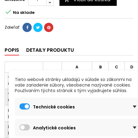

Na sklade
Zdieľať
POPIS
DETAILY PRODUKTU
A
B
C
D
Vnútorné
mm
185
121
75
13
Tieto webové stránky ukladajú v súlade so zákonmi na
rozmery
vaše zariadenie súbory, všeobecne nazývané cookies.
Používaním týchto stránok s tým vyjadrujete súhlas.
Vonkajšie
mm
206
167
90
-
rozmery
Technické cookies
Hmotnosť
Kg
0,53
prázdny
Hmotnosť s
Kg
0,56
Analytické cookies
penou