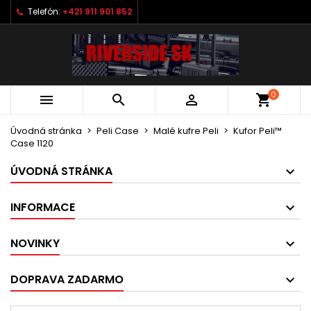
Telefón:
+421 911 901 852
0



shopping_cart
Úvodná stránka
Peli Case
Malé kufre Peli
Kufor Peli™
Case 1120
ÚVODNÁ STRÁNKA
INFORMACE
NOVINKY
DOPRAVA ZADARMO