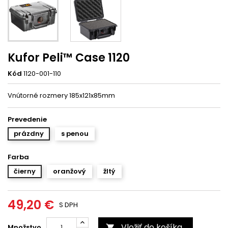
Kufor Peli™ Case 1120
Kód
1120-001-110
Vnútorné rozmery 185x121x85mm
Prevedenie
prázdny
s penou
Farba
čierny
oranžový
žltý
49,20 €
S DPH
Vložiť do košíka
Množstvo
