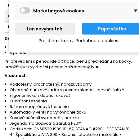
Plávateľnosť
Kg
2,27
Marketingové cookies
Objem
m³
2
Rozsah teplôt
C°
-40/+99
Len nevyhnutné
Prijať všetko
Dostupné prevedenia:
Prejsť na stránku Podrobne o cookies
Prázdny
S penou
Pri prevedení s penou ide o trhaciu penu predrezanú na kocky,
umožňujúcu vytrhať si presne požadovaný tvar.
Vlastnosti:
Vodotesný, prachotesný, nárazuvzdorný
Otvorené bunkové jadro s pevnou stenou - pevné, ľahké
Ergonomická sklopná rukoväť
O-krúžok tesnenia
6,4mm neoprénové tesnenie
Automatický ventil na vyrovnanie tlaku
Kovové súčasti vyrobené z nerezu
Legendárna doživotná záruka PELI™
Certifikácia: EN60529 1989: IP-67, STANAG 4280 - DEF STAN 81-
41, Špecifikácia ATA 300 - Balenie leteckého materiálu -