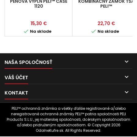
PENOVÁ VÝPLŇ PELI™ CASE
KOMBINAČNÝ ZÁMOK TSA
1120
PELI™
Cena
Cena
15,30 €
22,70 €


Na sklade
Na sklade

NAŠA SPOLOČNOSŤ

VÁŠ ÚČET

KONTAKT
PELI™ ochranná známka a všetky ďalšie registrované a/alebo
neregistrované ochranné známky PELI™ patria spoločnosti PELI
Products S.L.U., jej materskej spoločnosti, dcérskym spoločnostiam
a/alebo pridruženým spoločnostiam. © Copyright 2026
OdolneKufre.sk. All Rights Reserved.