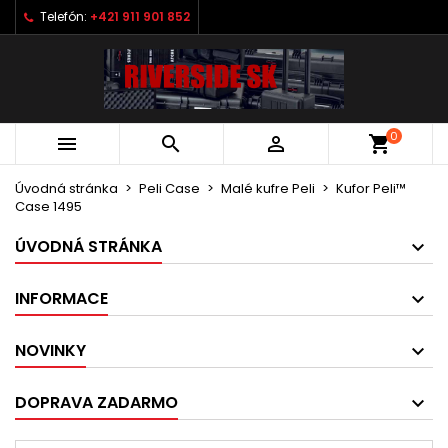
Telefón:
+421 911 901 852
0



shopping_cart
Úvodná stránka
Peli Case
Malé kufre Peli
Kufor Peli™
Case 1495
ÚVODNÁ STRÁNKA
INFORMACE
NOVINKY
DOPRAVA ZADARMO