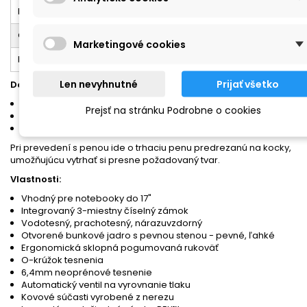
Plávateľnosť
Kg
20,5
Objem
litre
16
Marketingové cookies
Rozsah teplôt
C°
-40/+99
Len nevyhnutné
Prijať všetko
Dostupné prevedenia:
Prázdny
Prejsť na stránku Podrobne o cookies
S penou
Laptop Deluxe
Pri prevedení s penou ide o trhaciu penu predrezanú na kocky,
umožňujúcu vytrhať si presne požadovaný tvar.
Vlastnosti:
Vhodný pre notebooky do 17"
Integrovaný 3-miestny číselný zámok
Vodotesný, prachotesný, nárazuvzdorný
Otvorené bunkové jadro s pevnou stenou - pevné, ľahké
Ergonomická sklopná pogumovaná rukoväť
O-krúžok tesnenia
6,4mm neoprénové tesnenie
Automatický ventil na vyrovnanie tlaku
Kovové súčasti vyrobené z nerezu