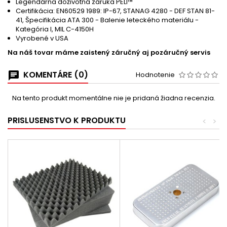
Legendárna doživotná záruka PELI™
Certifikácia: EN60529 1989: IP-67, STANAG 4280 - DEF STAN 81-
41, Špecifikácia ATA 300 - Balenie leteckého materiálu -
Kategória I, MIL C-4150H
Vyrobené v USA
Na náš tovar máme zaistený záručný aj pozáručný servis
KOMENTÁRE (0)
Hodnotenie
Na tento produkt momentálne nie je pridaná žiadna recenzia.
PRISLUSENSTVO K PRODUKTU
<
>