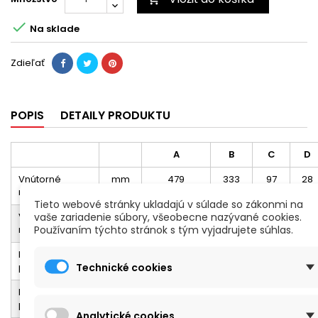

Na sklade
Zdieľať
POPIS
DETAILY PRODUKTU
A
B
C
D
Vnútorné
mm
479
333
97
28
rozmery
Tieto webové stránky ukladajú v súlade so zákonmi na
vaše zariadenie súbory, všeobecne nazývané cookies.
Vonkajšie
mm
549
438
124
-
Používaním týchto stránok s tým vyjadrujete súhlas.
rozmery
Hmotnosť
Kg
3,3
Technické cookies
prázdny
Hmotnosť s
Kg
3,8
penou
Analytické cookies