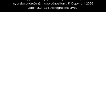
a/alebo pridruženým spoločnostiam. © Copyright 2026
OdolneKufre.sk. All Rights Reserved.