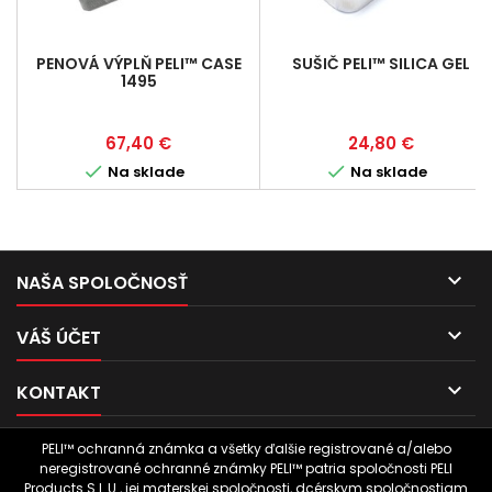
PENOVÁ VÝPLŇ PELI™ CASE
SUŠIČ PELI™ SILICA GEL
1495
Cena
Cena
67,40 €
24,80 €


Na sklade
Na sklade

NAŠA SPOLOČNOSŤ

VÁŠ ÚČET

KONTAKT
PELI™ ochranná známka a všetky ďalšie registrované a/alebo
neregistrované ochranné známky PELI™ patria spoločnosti PELI
Products S.L.U., jej materskej spoločnosti, dcérskym spoločnostiam