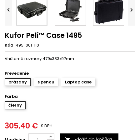


Kufor Peli™ Case 1495
Kód
1495-001-110
Vnútorné rozmery 479x333x97mm
Prevedenie
prázdny
s penou
Laptop case
Farba
čierny
305,40 €
S DPH
Vložiť do košíka
Množstvo
