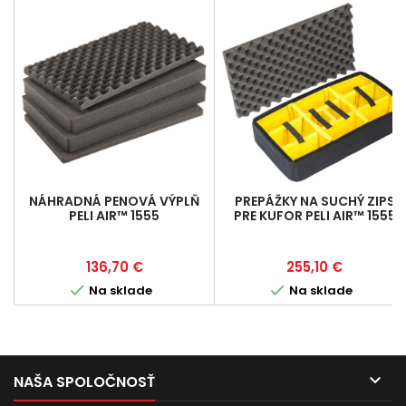
NÁHRADNÁ PENOVÁ VÝPLŇ
PREPÁŽKY NA SUCHÝ ZIPS
PELI AIR™ 1555
PRE KUFOR PELI AIR™ 1555
Cena
Cena
136,70 €
255,10 €


Na sklade
Na sklade

NAŠA SPOLOČNOSŤ