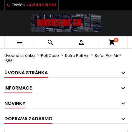
Telefón:
+421 911 901 852
0



shopping_cart
Úvodná stránka
Peli Case
Kufre Peli Air
Kufor Peli Air™
1555
ÚVODNÁ STRÁNKA
INFORMACE
NOVINKY
DOPRAVA ZADARMO