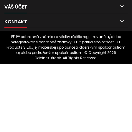

VÁŠ ÚČET

KONTAKT
PELI™ ochranná známka a všetky ďalšie registrované a/alebo
neregistrované ochranné známky PELI™ patria spoločnosti PELI
Products S.L.U., jej materskej spoločnosti, dcérskym spoločnostiam
a/alebo pridruženým spoločnostiam. © Copyright 2026
OdolneKufre.sk. All Rights Reserved.