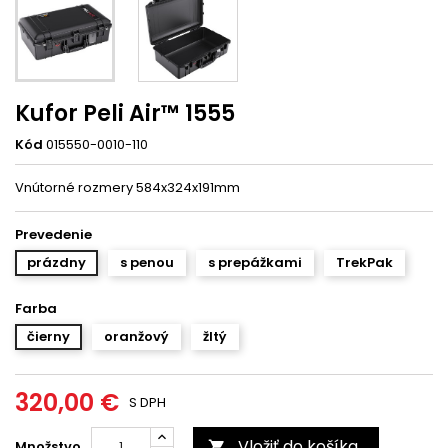
Kufor Peli Air™ 1555
Kód
015550-0010-110
Vnútorné rozmery 584x324x191mm
Prevedenie
prázdny
s penou
s prepážkami
TrekPak
Farba
čierny
oranžový
žltý
320,00 €
S DPH
Vložiť do košíka
Množstvo
